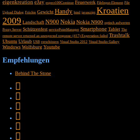
eigenkreation
eJay
Feuerwerk
expect100Continue
FileInput-Element
File
Kroatien
Handy
Gewicht
Upload Dialog
Früchte
html
javascript
2009
N900
Nokia
Nokia N900
Landschaft
optisch aufwerten
Smartphone
Schützenfest
Tablet
Proxy Server
servicePointManager
The
Trashtalk
remote server returned an unexpected response: (417) Expectation failed
Ubuntu
Urlaub
USB
verschönern
Visual Studio 2012
Visual Studio Gallery
Windows
Wolfsburg
Youtube
Empfehlungen
Behind The Stone