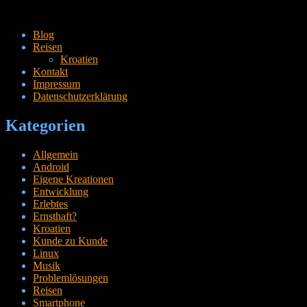
Zum
Blog
Inhalt
Reisen
springen
Kroatien
Kontakt
Impressum
Datenschutzerklärung
Kategorien
Allgemein
Android
Eigene Kreationen
Entwicklung
Erlebtes
Ernsthaft?
Kroatien
Kunde zu Kunde
Linux
Musik
Problemlösungen
Reisen
Smartphone