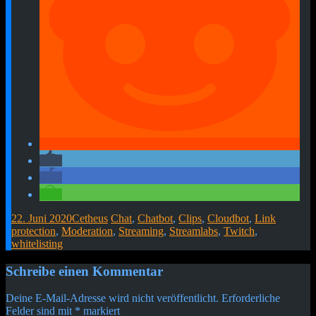
22. Juni 2020
Cetheus
Chat
,
Chatbot
,
Clips
,
Cloudbot
,
Link
protection
,
Moderation
,
Streaming
,
Streamlabs
,
Twitch
,
whitelisting
Beitragsnavigation
←
→
Schreibe einen Kommentar
Deine E-Mail-Adresse wird nicht veröffentlicht.
Erforderliche
Felder sind mit
*
markiert