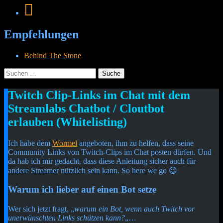
Empfehlungen
Behind The Stone
Suche
nach:
Menü
Widgets
Suchen
Twitch Clip-Links im Chat mit dem
Cetheus Blog
Streamlabs Chatbot / Cloutbot
erlauben (Whitelisting)
Ich habe dem
Wormel
angeboten, ihm zu helfen, dass seine
Community Links von Twitch-Clips im Chat posten dürfen. Und
da hab ich mir gedacht, dass diese Anleitung sicher auch für
andere Streamer nützlich sein kann. So here we go 😉
Warum ich lieber auf einen Bot setze
Wer sich jetzt fragt, „
warum ein Bot, wenn auch Twitch vor
unerwünschten Links schützen kann?
„…