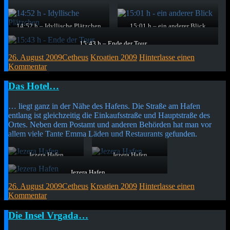
14:52 h – Idyllische Plätzchen
15:01 h – ein anderer Blick
Es gibt viele Stellen an denen
Der Blick von der anderen Seite
man durch die Bäume auf die
der Wasserfälle ist nicht minder
15:43 h – Ende der Tour
Sammelbecken und deren
atemberaubend.
Auf dem Rückeg nach Skradin führte zurück durch das Tal richtung
26. August 2009
Cetheus
Kroatien 2009
Hinterlasse einen
Zuläufe blicken kann.
Meer.
Kommentar
Kurzmitteilung
Das Hotel…
… liegt ganz in der Nähe des Hafens. Die Straße am Hafen
entlang ist gleichzeitig die Einkaufsstraße und Hauptstraße des
Ortes. Neben dem Postamt und anderen Behörden hat man vor
allem viele Tante Emma Läden und Restaurants gefunden.
Jezera Hafen
Jezera Hafen
Der Hafen von Jezera
Die Artenvielfalt der
ist deutlich größer und
Boote ist immer wieder
Jezera Hafen
beherbergt auch
erstaunlich. Gerade für
Das Wasser ist auch im Hafen glasklar und Heimat
26. August 2009
Cetheus
Kroatien 2009
Hinterlasse einen
deutlich mehr Boote
mich, da ich mit
von vielen Seeigeln, Krebsen und weiteren
als Vrgada.
Booten an sich nie viel
Kommentar
Wasserlebewesen
zu tun habe.
Kurzmitteilung
Die Insel Vrgada…