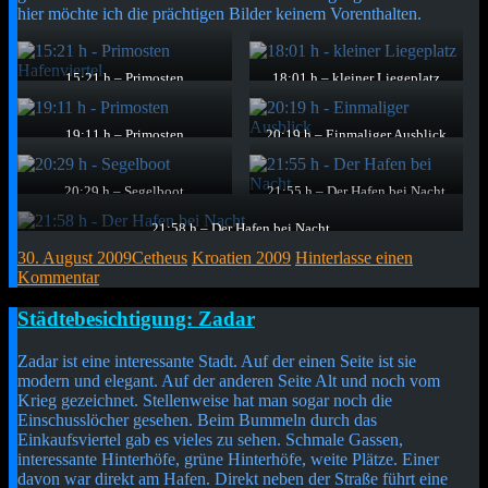
hier möchte ich die prächtigen Bilder keinem Vorenthalten.
15:21 h – Primosten
18:01 h – kleiner Liegeplatz
Hafenviertel
Direkt am Meer gibt es immer
Rund um den Hafen sind kleine
wieder kleinere Liegeplätze mit
schön gestaltete Parks angelegt.
schöner Aussicht.
19:11 h – Primosten
20:19 h – Einmaliger Ausblick
Auch bei so einem Ausblick
Den Ausblick gibt es mit
kommt immer wieder
Sonnenuntergang inklusive.
Urlaubsstimmung auf.
20:29 h – Segelboot
21:55 h – Der Hafen bei Nacht
Wie immer darf bei einem
Immer wieder ein schönes
Sonnenuntergang auf See das
Fotomotiv.
21:58 h – Der Hafen bei Nacht
obligatorische Segelboot in der
Vor allem, wenn das Wasser noch beleuchtet wird.
30. August 2009
Cetheus
Kroatien 2009
Hinterlasse einen
Untergehenden Sonne nicht
fehlen.
Kommentar
Kurzmitteilung
Städtebesichtigung: Zadar
Zadar ist eine interessante Stadt. Auf der einen Seite ist sie
modern und elegant. Auf der anderen Seite Alt und noch vom
Krieg gezeichnet. Stellenweise hat man sogar noch die
Einschusslöcher gesehen. Beim Bummeln durch das
Einkaufsviertel gab es vieles zu sehen. Schmale Gassen,
interessante Hinterhöfe, grüne Hinterhöfe, weite Plätze. Einer
davon war direkt am Hafen. Direkt neben der Straße führt eine