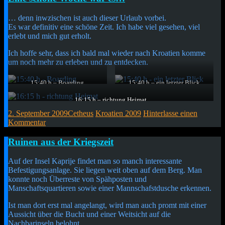
… denn inwzischen ist auch dieser Urlaub vorbei.
Es war definitiv eine schöne Zeit. Ich habe viel gesehen, viel
erlebt und mich gut erholt.
Ich hoffe sehr, dass ich bald mal wieder nach Kroatien komme
um noch mehr zu erleben und zu entdecken.
15:40 h – Boarding
15:40 h – ein letzter Blick
Der Flieger Richtung Heimat
Und los gehts…
stand schon bereit.
16:15 h – richtung Heimat
das Meer ist schon nicht mehr sichtbar…
2. September 2009
Cetheus
Kroatien 2009
Hinterlasse einen
Kommentar
Kurzmitteilung
Ruinen aus der Kriegszeit
Auf der Insel Kaprije findet man so manch interessante
Befestigungsanlage. Sie liegen weit oben auf dem Berg. Man
konnte noch Überreste von Spähposten und
Manschaftsquartieren sowie einer Mannschafstdusche erkennen.
Ist man dort erst mal angelangt, wird man auch promt mit einer
Aussicht über die Bucht und einer Weitsicht auf die
Nachbarinseln belohnt.