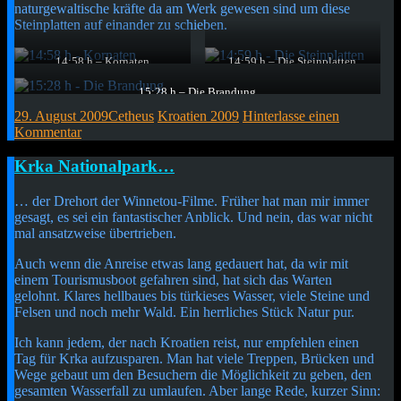
naturgewaltische kräfte da am Werk gewesen sind um diese
Steinplatten auf einander zu schieben.
14:58 h – Kornaten
14:59 h – Die Steinplatten
Eine der vielen Felsküsten, die
Wo rohe Kräfte richtig walten…
sich teilweise mehrere 100
15:28 h – Die Brandung
Meter hoch erstrecken.
Die Brandung hat auch hier wieder gezeigt, was Mutter Natur alles
29. August 2009
Cetheus
Kroatien 2009
Hinterlasse einen
formen kann.
Kommentar
Kurzmitteilung
Krka Nationalpark…
… der Drehort der Winnetou-Filme. Früher hat man mir immer
gesagt, es sei ein fantastischer Anblick. Und nein, das war nicht
mal ansatzweise übertrieben.
Auch wenn die Anreise etwas lang gedauert hat, da wir mit
einem Tourismusboot gefahren sind, hat sich das Warten
gelohnt. Klares hellbaues bis türkieses Wasser, viele Steine und
Felsen und noch mehr Wald. Ein herrliches Stück Natur pur.
Ich kann jedem, der nach Kroatien reist, nur empfehlen einen
Tag für Krka aufzusparen. Man hat viele Treppen, Brücken und
Wege gebaut um den Besuchern die Möglichkeit zu geben, den
gesamten Wasserfall zu umlaufen. Aber lange Rede, kurzer Sinn: