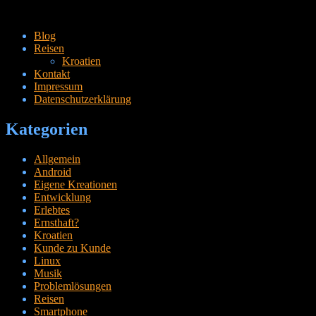
Zum
Blog
Inhalt
Reisen
springen
Kroatien
Kontakt
Impressum
Datenschutzerklärung
Kategorien
Allgemein
Android
Eigene Kreationen
Entwicklung
Erlebtes
Ernsthaft?
Kroatien
Kunde zu Kunde
Linux
Musik
Problemlösungen
Reisen
Smartphone