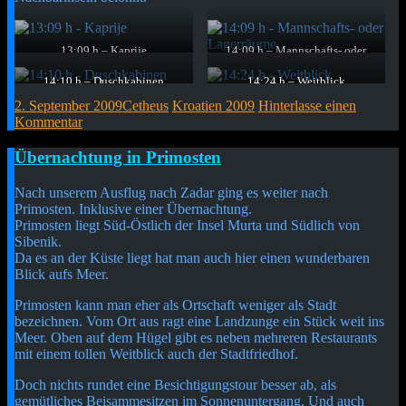
13:09 h – Kaprije
14:09 h – Mannschafts- oder
Einer der noch stehenden
Lagerräume
Spähposten
Zumindest das, was davon noch
14:10 h – Duschkabinen
14:24 h – Weitblick
übrig ist und steht.
Sieht zumindest danach aus.
Rüber zur Bucht und zu den
2. September 2009
Cetheus
Kroatien 2009
Hinterlasse einen
Nachbarinseln
Kommentar
Kurzmitteilung
Übernachtung in Primosten
Nach unserem Ausflug nach Zadar ging es weiter nach
Primosten. Inklusive einer Übernachtung.
Primosten liegt Süd-Östlich der Insel Murta und Südlich von
Sibenik.
Da es an der Küste liegt hat man auch hier einen wunderbaren
Blick aufs Meer.
Primosten kann man eher als Ortschaft weniger als Stadt
bezeichnen. Vom Ort aus ragt eine Landzunge ein Stück weit ins
Meer. Oben auf dem Hügel gibt es neben mehreren Restaurants
mit einem tollen Weitblick auch der Stadtfriedhof.
Doch nichts rundet eine Besichtigungstour besser ab, als
gemütliches Beisammesitzen im Sonnenuntergang. Und auch