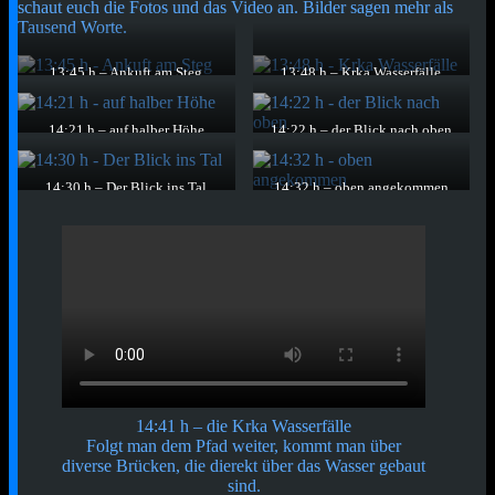
schaut euch die Fotos und das Video an. Bilder sagen mehr als
Tausend Worte.
13:45 h – Ankuft am Steg
13:48 h – Krka Wasserfälle
Ankuft am Landeplatz der Krka
Die Krka Wasserfälle mit einem
Wasserfälle
Teil des vor den Wasserfällen
abgesperrten Bereichs für alle
14:21 h – auf halber Höhe
14:22 h – der Blick nach oben
die gerne in das Wasser
eins der mittleren Becken der
Der Blick rauf zu den
möchten.
Wasserfälle. In der Mitte
Wasserfällen zeigt, dass sie aus
gegenüber ist eine weitere
vielen Stufen bestehen. Gezählt
14:30 h – Der Blick ins Tal
14:32 h – oben angekommen
Aussichtsplatform sichtbar
hab ich sie jedoch nicht.
Ebenfalls sehr imposant ist der
Oben angekommen erwartet
Blick runter ins Tal.
einen ein schön angelegtes
Gelände mit Bänken und
schönen Plätzen zum Ausruhen.
14:41 h – die Krka Wasserfälle
Folgt man dem Pfad weiter, kommt man über
diverse Brücken, die dierekt über das Wasser gebaut
sind.