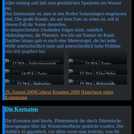
Allee entlang und lädt zum gemütlichen Spazieren am Wasser
ein.
Das Interessante ist, dass in den Boden Solaranlagen eingelassen
sind. Die große Runde, die auf dem Foto zu sehen ist, soll in
diesem Fall die Sonne darstellen.
In entsprechenden Abständen folgen dann, natürlich
Maßstabgetreu, die Planeten. Jeweils mit Namen im Rand.
Darüber hinaus gab es noch eine Meeresorgel, die bei jeder
Welle unterschiedlich laute und unterschiedlich hohe Peiftöne
von sich gegeben hat.
13:50 h – Zadar Innenstadt
13:56 h – Zadar
Auch in Zadar gibt es schöne
Neben engen Gassen gibt es
schmale Gassen.
aber auch schöne und vor allem
14:05 h – Zadar
15:29 h – Zadar Hafen
grüne Hinterhöfe.
Direkt neben dem Marktplatz
Die Hafenstraße wurde allem
prangt ein Turm. Ich tippe hier,
Anschein nach erst kürzlich
15:29 h – Hafenplatz
15:39 h – Hafenstraße
dass es sich um eine Kirche
modernisiert und hat auch unter
Im Boden eingelassen befindet
Die Hafenstraße ist schön
29. August 2009
Cetheus
Kroatien 2009
Hinterlasse einen
handelt.
der im Bild sichtbaren Bank
sich eine Solar-Anlage.
gestaltet und lädt zum
eine Meeresorgel spendiert
Kommentar
Spazierengehen ein.
bekommen.
Kurzmitteilung
Die Kornaten
Die Kornaten sind Inseln. Platteninseln die durch Tektonische
Bewegungen über die Wasseroberfläche gedrückt wurden. Der
Anblick ist gigantisch, vor allem wenn man bedenkt, was für