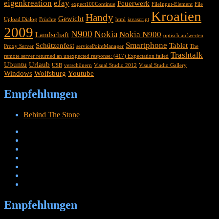
eigenkreation
eJay
Feuerwerk
expect100Continue
FileInput-Element
File
Kroatien
Handy
Gewicht
Upload Dialog
Früchte
html
javascript
2009
N900
Nokia
Nokia N900
Landschaft
optisch aufwerten
Smartphone
Schützenfest
Tablet
Proxy Server
servicePointManager
The
Trashtalk
remote server returned an unexpected response: (417) Expectation failed
Ubuntu
Urlaub
USB
verschönern
Visual Studio 2012
Visual Studio Gallery
Windows
Wolfsburg
Youtube
Empfehlungen
Behind The Stone
Empfehlungen