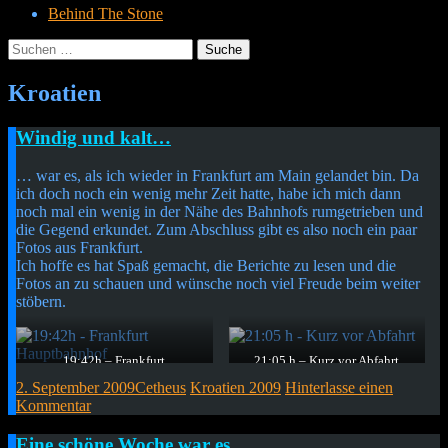
Behind The Stone
Suche
nach:
Menü
Widgets
Suchen
Kroatien
Cetheus Blog
Kurzmitteilung
Windig und kalt…
… war es, als ich wieder in Frankfurt am Main gelandet bin. Da
ich doch noch ein wenig mehr Zeit hatte, habe ich mich dann
noch mal ein wenig in der Nähe des Bahnhofs rumgetrieben und
die Gegend erkundet. Zum Abschluss gibt es also noch ein paar
Fotos aus Frankfurt.
Ich hoffe es hat Spaß gemacht, die Berichte zu lesen und die
Fotos an zu schauen und wünsche noch viel Freude beim weiter
stöbern.
19:42h – Frankfurt
21:05 h – Kurz vor Abfahrt
Hauptbahnhof
Richtung Heimat…
2. September 2009
Cetheus
Kroatien 2009
Hinterlasse einen
Und der Blick, wenn man aus
mit einem weinenden und einem
Kommentar
der Tür tritt
lachenden Auge blicke ich
zurück. Es war schön.
Kurzmitteilung
Eine schöne Woche war es…