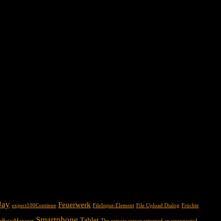
Jay
Feuerwerk
expect100Continue
FileInput-Element
File Upload Dialog
Früchte
Smartphone
Tablet
cePointManager
The remote server returned an unexpected