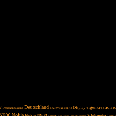
Deutschland
eigenkreation
e
W
Display
Designanpassung
devenv.exe.config
N900
Nokia
Nokia N900
Schützenfest
optisch aufwerten
Proxy Server
servi