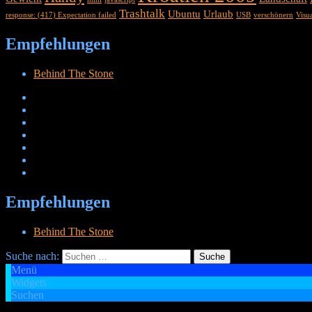
Trashtalk
Ubuntu
Urlaub
response: (417) Expectation failed
USB
verschönern
Visu
Empfehlungen
Behind The Stone
Empfehlungen
Behind The Stone
Suche nach:
Menü
Widgets
Cetheus Blog
Suchen