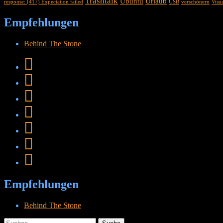
Trashtalk
Ubuntu
Urlaub
response: (417) Expectation failed
USB
verschönern
Visu
Empfehlungen
Behind The Stone
Empfehlungen
Behind The Stone
Suche