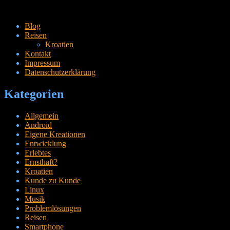
Zum
Blog
Inhalt
Reisen
springen
Kroatien
Kontakt
Impressum
Datenschutzerklärung
Kategorien
Allgemein
Android
Eigene Kreationen
Entwicklung
Erlebtes
Ernsthaft?
Kroatien
Kunde zu Kunde
Linux
Musik
Problemlösungen
Reisen
Smartphone