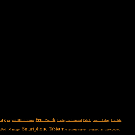
Jay
Feuerwerk
expect100Continue
FileInput-Element
File Upload Dialog
Früchte
Smartphone
Tablet
cePointManager
The remote server returned an unexpected