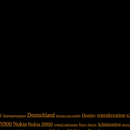
Deutschland
eigenkreation
e
W
Display
Designanpassung
devenv.exe.config
N900
Nokia
Nokia N900
Schützenfest
optisch aufwerten
Proxy Server
servi