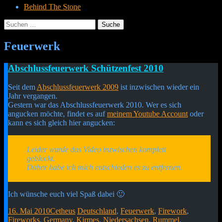
Behind The Stone
Suche
nach:
Menü
Widgets
Suchen
Feuerwerk
Cetheus Blog
Abschlussfeuerwerk Schützenfest 2010
Seit dem
Abschlussfeuerwerk 2009
ist inzwischen wieder ein
Jahr vergangen.
Gestern war das Abschlussfeuerwerk 2010. Wer es sich
angucken möchte, findet es auf
meinem Youtube Account
oder
kann es sich gleich hier angucken:
Leider wurde das Video inzwischen komplett
geblockt.
Daher habe ich mich entschieden es zu entfernen.
Ich wünsche euch viel Spaß dabei 🙂
16. Mai 2010
Cetheus
Deutschland
,
Feuerwerk
,
Firework
,
Fireworks
,
Germany
,
Kirmes
,
Niedersachsen
,
Rummel
,