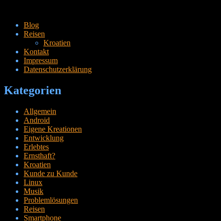
Zum
Blog
Inhalt
Reisen
springen
Kroatien
Kontakt
Impressum
Datenschutzerklärung
Kategorien
Allgemein
Android
Eigene Kreationen
Entwicklung
Erlebtes
Ernsthaft?
Kroatien
Kunde zu Kunde
Linux
Musik
Problemlösungen
Reisen
Smartphone