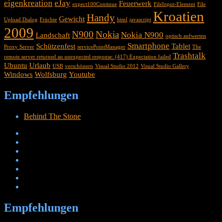
eigenkreation
eJay
Feuerwerk
expect100Continue
FileInput-Element
File
Kroatien
Handy
Gewicht
Upload Dialog
Früchte
html
javascript
2009
N900
Nokia
Nokia N900
Landschaft
optisch aufwerten
Smartphone
Schützenfest
Tablet
Proxy Server
servicePointManager
The
Trashtalk
remote server returned an unexpected response: (417) Expectation failed
Ubuntu
Urlaub
USB
verschönern
Visual Studio 2012
Visual Studio Gallery
Windows
Wolfsburg
Youtube
Empfehlungen
Behind The Stone
Empfehlungen