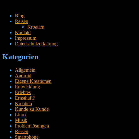
Zum
Blog
Inhalt
Reisen
springen
Kroatien
Kontakt
Impressum
Datenschutzerklärung
Kategorien
Allgemein
Android
Eigene Kreationen
Entwicklung
Erlebtes
Ernsthaft?
Kroatien
Kunde zu Kunde
Linux
Musik
Problemlösungen
Reisen
Smartphone