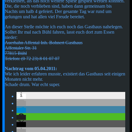
verkleinert, als das noch weitere Spiele gespielt werden konnten.
Die, die noch verblieben sind, haben dann gemeinsam bis
Nachts um halb 4 gefeiert. Der gesamte Tag war rund um
gelungen und hat allen viel Freude bereitet.
An dieser Stelle möchte ich euch noch das Gasthaus nahelegen.
Solltet Ihr mal nach Bühl fahren, lasst euch dort zum Essen
nieder:
Auerhahn Affental Inh. Bohnert Gasthaus
Affentaler Str. 31
77815 Bühl
Telefon: (0 72 23) 8 01 07 07
Nachtrag vom 05.04.2011:
Wie ich leider erfahren musste, existiert das Gasthaus seit einigen
Monaten nicht mehr.
Schade drum. War echt super.