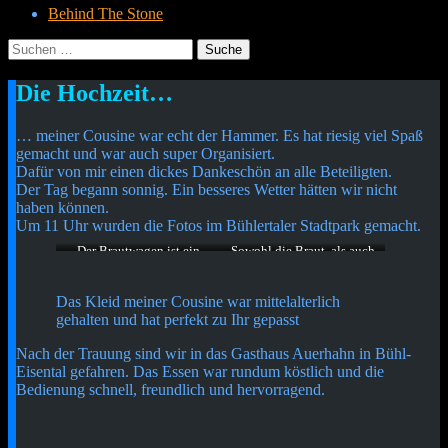
Behind The Stone
Suche
nach:
Menü
Widgets
Suchen
Die Hochzeit…
Cetheus Blog
… meiner Cousine war echt der Hammer. Es hat riesig viel Spaß
gemacht und war auch super Organisiert.
Dafür von mir einen dickes Dankeschön an alle Beteiligten.
Der Tag begann sonnig. Ein besseres Wetter hätten wir nicht
haben können.
Um 11 Uhr wurden die Fotos im Bühlertaler Stadtpark gemacht.
Der Brautwagen ist ein
Sowohl die Braut, als auch
Prachtstück.
der Bräutigam haben sich
richtig wohl gefühlt, trotz
der ziemlich niedrigen
Das Kleid meiner Cousine war mittelalterlich
Temperaturen
gehalten und hat perfekt zu Ihr gepasst
Nach der Trauung sind wir in das Gasthaus Auerhahn in Bühl-
Eisental gefahren. Das Essen war rundum köstlich und die
Bedienung schnell, freundlich und hervorragend.