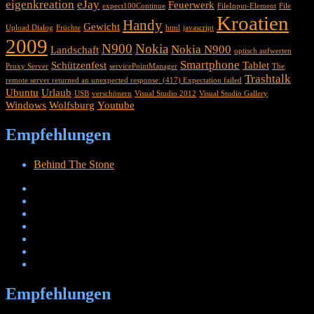
eigenkreation
eJay
Feuerwerk
expect100Continue
FileInput-Element
File
Kroatien
Handy
Gewicht
Upload Dialog
Früchte
html
javascript
2009
N900
Nokia
Nokia N900
Landschaft
optisch aufwerten
Smartphone
Schützenfest
Tablet
Proxy Server
servicePointManager
The
Trashtalk
remote server returned an unexpected response: (417) Expectation failed
Ubuntu
Urlaub
USB
verschönern
Visual Studio 2012
Visual Studio Gallery
Windows
Wolfsburg
Youtube
Empfehlungen
Behind The Stone
Empfehlungen