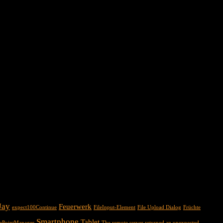
Jay
Feuerwerk
expect100Continue
FileInput-Element
File Upload Dialog
Früchte
Smartphone
Tablet
cePointManager
The remote server returned an unexpected