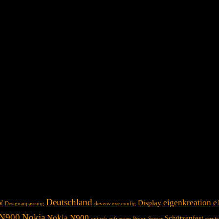
Deutschland
eigenkreation
e
W
Display
Designanpassung
devenv.exe.config
N900
Nokia
Nokia N900
Schützenfest
optisch aufwerten
Proxy Server
servi