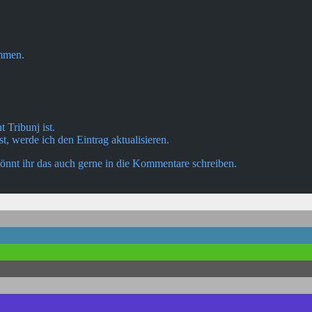
ommen.
 Tribunj ist.
st, werde ich den Eintrag aktualisieren.
nnt ihr das auch gerne in die Kommentare schreiben.