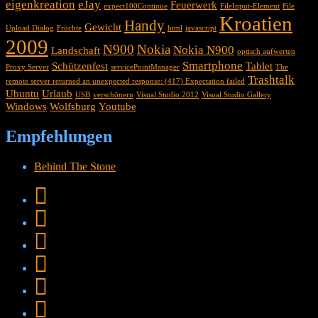
eigenkreation
eJay
Feuerwerk
expect100Continue
FileInput-Element
File
Kroatien
Handy
Gewicht
Upload Dialog
Früchte
html
javascript
2009
N900
Nokia
Nokia N900
Landschaft
optisch aufwerten
Smartphone
Schützenfest
Tablet
Proxy Server
servicePointManager
The
Trashtalk
remote server returned an unexpected response: (417) Expectation failed
Ubuntu
Urlaub
USB
verschönern
Visual Studio 2012
Visual Studio Gallery
Windows
Wolfsburg
Youtube
Empfehlungen
Behind The Stone