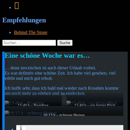
Empfehlungen
Behind The Stone
Suche
nach:
Menü
Widgets
Suchen
Kurzmitteilung
Eine schöne Woche war es…
Cetheus Blog
… denn inwzischen ist auch dieser Urlaub vorbei.
Es war definitiv eine schöne Zeit. Ich habe viel gesehen, viel
erlebt und mich gut erholt.
Ich hoffe sehr, dass ich bald mal wieder nach Kroatien komme
um noch mehr zu erleben und zu entdecken.
15:40 h – Boarding
15:40 h – ein letzter Blick
Der Flieger Richtung Heimat
Und los gehts…
stand schon bereit.
16:15 h – richtung Heimat
das Meer ist schon nicht mehr sichtbar…