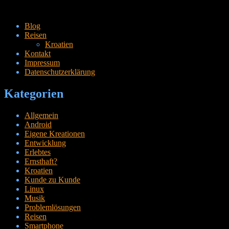
Zum
Blog
Inhalt
Reisen
springen
Kroatien
Kontakt
Impressum
Datenschutzerklärung
Kategorien
Allgemein
Android
Eigene Kreationen
Entwicklung
Erlebtes
Ernsthaft?
Kroatien
Kunde zu Kunde
Linux
Musik
Problemlösungen
Reisen
Smartphone