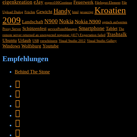
eigenkreation
eJay
Feuerwerk
expect100Continue
FileInput-Element
File
Kroatien
Handy
Gewicht
Upload Dialog
Früchte
html
javascript
2009
N900
Nokia
Nokia N900
Landschaft
optisch aufwerten
Smartphone
Schützenfest
Tablet
Proxy Server
servicePointManager
The
Trashtalk
remote server returned an unexpected response: (417) Expectation failed
Ubuntu
Urlaub
USB
verschönern
Visual Studio 2012
Visual Studio Gallery
Windows
Wolfsburg
Youtube
Empfehlungen
Behind The Stone