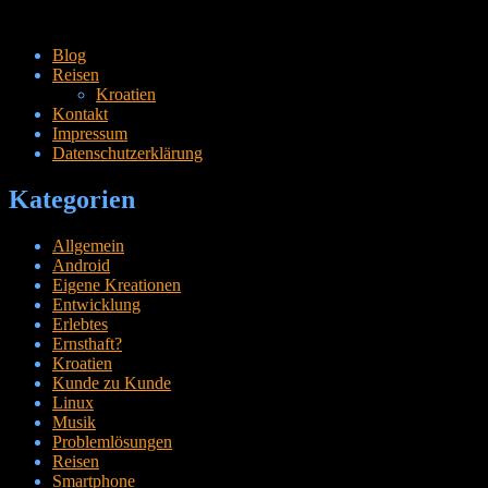
Zum
Blog
Inhalt
Reisen
springen
Kroatien
Kontakt
Impressum
Datenschutzerklärung
Kategorien
Allgemein
Android
Eigene Kreationen
Entwicklung
Erlebtes
Ernsthaft?
Kroatien
Kunde zu Kunde
Linux
Musik
Problemlösungen
Reisen
Smartphone