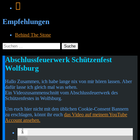
Empfehlungen
Behind The Stone
Suche
nach:
Menü
Widgets
Suchen
Abschlussfeuerwerk Schützenfest
Cetheus Blog
Wolfsburg
Hallo Zusammen, ich habe lange nix von mir hören lassen. Aber
dafür lasse ich gleich mal was sehen.
Ein Videozusammenschnitt vom Abschlussfeuerwerk des
Schützenfestes in Wolfsburg.
Um euch hier nicht mit den üblichen Cookie-Consent Bannern
zu erschlagen, könnt ihr euch
das Video auf meinem YouTube
Account ansehen.