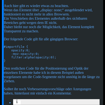
Auch hier gibt es wieder etwas zu beachten.
Wenn das Element über „display: none;“ ausgeblendet wird,
funktioniert es nicht mehr in allen Browsern.
Ein Verschieben des Elementes außerhalb des sichtbaren
Bereiches geht wegen dem IE nicht.
Daher bleibt nur noch die Möglichkeit, das Element komplett
Transparent zu machen.
Der folgende Code gilt für alle gängigen Browser:
#importfile {

    opacity:0;

    -moz-opacity:0;

    filter:alpha(opacity:0);

}
Den restlichen Code für die Positionierung und Optik der
einzelnen Elemente habe ich in diesem Beispiel außen
vorgelassen um die Code-Segmente nicht unnötig in die länge zu
Ziehen.
Solltet ihr noch Verbesserungsvorschläge oder Anregungen
haben, hinterlasst mir einfach ein Kommentar.