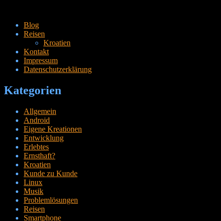
Zum
Blog
Inhalt
Reisen
springen
Kroatien
Kontakt
Impressum
Datenschutzerklärung
Kategorien
Allgemein
Android
Eigene Kreationen
Entwicklung
Erlebtes
Ernsthaft?
Kroatien
Kunde zu Kunde
Linux
Musik
Problemlösungen
Reisen
Smartphone