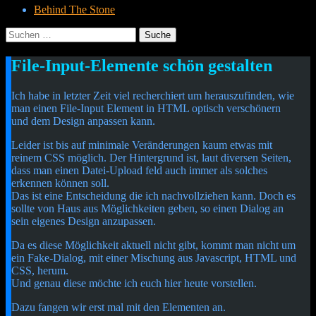
Behind The Stone
Suche
nach:
Menü
Widgets
Suchen
File-Input-Elemente schön gestalten
Cetheus Blog
Ich habe in letzter Zeit viel recherchiert um herauszufinden, wie
man einen File-Input Element in HTML optisch verschönern
und dem Design anpassen kann.
Leider ist bis auf minimale Veränderungen kaum etwas mit
reinem CSS möglich. Der Hintergrund ist, laut diversen Seiten,
dass man einen Datei-Upload feld auch immer als solches
erkennen können soll.
Das ist eine Entscheidung die ich nachvollziehen kann. Doch es
sollte von Haus aus Möglichkeiten geben, so einen Dialog an
sein eigenes Design anzupassen.
Da es diese Möglichkeit aktuell nicht gibt, kommt man nicht um
ein Fake-Dialog, mit einer Mischung aus Javascript, HTML und
CSS, herum.
Und genau diese möchte ich euch hier heute vorstellen.
Dazu fangen wir erst mal mit den Elementen an.