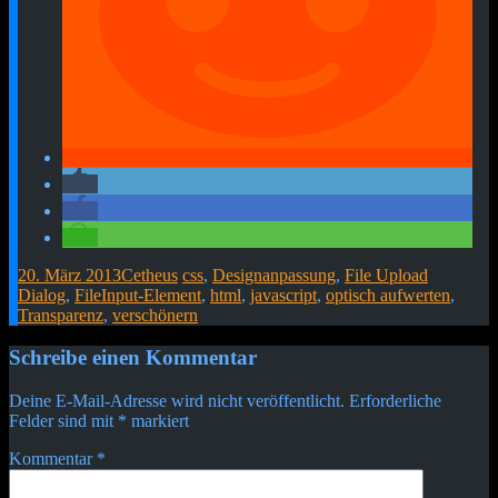
20. März 2013
Cetheus
css
,
Designanpassung
,
File Upload
Dialog
,
FileInput-Element
,
html
,
javascript
,
optisch aufwerten
,
Transparenz
,
verschönern
Beitragsnavigation
←
→
Schreibe einen Kommentar
Deine E-Mail-Adresse wird nicht veröffentlicht.
Erforderliche
Felder sind mit
*
markiert
Kommentar
*