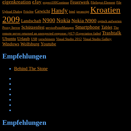
eigenkreation
eJay
Feuerwerk
expect100Continue
FileInput-Element
File
Kroatien
Handy
Gewicht
Upload Dialog
Früchte
html
javascript
2009
N900
Nokia
Nokia N900
Landschaft
optisch aufwerten
Smartphone
Schützenfest
Tablet
Proxy Server
servicePointManager
The
Trashtalk
remote server returned an unexpected response: (417) Expectation failed
Ubuntu
Urlaub
USB
verschönern
Visual Studio 2012
Visual Studio Gallery
Windows
Wolfsburg
Youtube
Empfehlungen
Behind The Stone
Empfehlungen