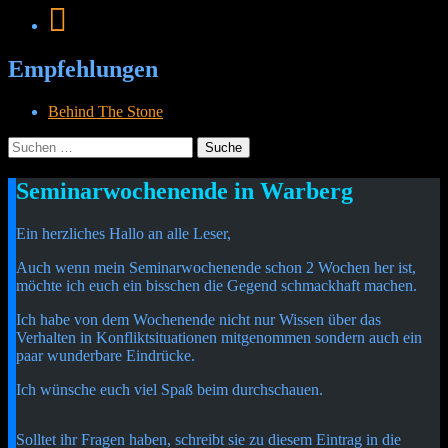
Empfehlungen
Behind The Stone
Suche
nach:
Menü
Widgets
Suchen
Seminarwochenende in Warberg
Cetheus Blog
Ein herzliches Hallo an alle Leser,
Auch wenn mein Seminarwochenende schon 2 Wochen her ist,
möchte ich euch ein bisschen die Gegend schmackhaft machen.
Ich habe von dem Wochenende nicht nur Wissen über das
Verhalten in Konfliktsituationen mitgenommen sondern auch ein
paar wunderbare Eindrücke.
Ich wünsche euch viel Spaß beim durchschauen.
Solltet ihr Fragen haben, schreibt sie zu diesem Eintrag in die