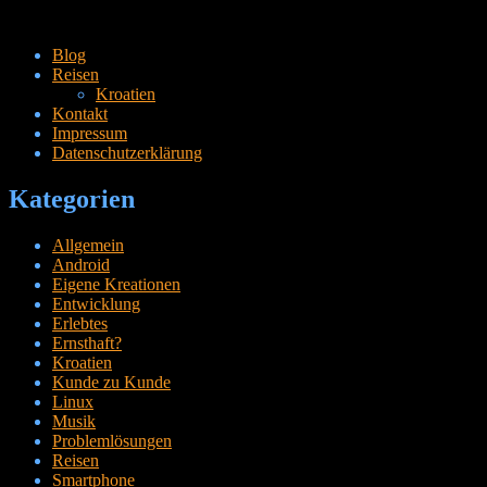
Zum
Blog
Inhalt
Reisen
springen
Kroatien
Kontakt
Impressum
Datenschutzerklärung
Kategorien
Allgemein
Android
Eigene Kreationen
Entwicklung
Erlebtes
Ernsthaft?
Kroatien
Kunde zu Kunde
Linux
Musik
Problemlösungen
Reisen
Smartphone