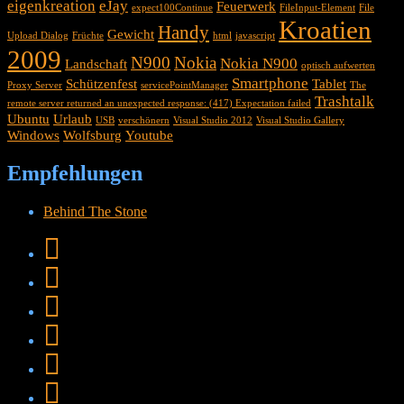
eigenkreation
eJay
Feuerwerk
expect100Continue
FileInput-Element
File
Kroatien
Handy
Gewicht
Upload Dialog
Früchte
html
javascript
2009
N900
Nokia
Nokia N900
Landschaft
optisch aufwerten
Smartphone
Schützenfest
Tablet
Proxy Server
servicePointManager
The
Trashtalk
remote server returned an unexpected response: (417) Expectation failed
Ubuntu
Urlaub
USB
verschönern
Visual Studio 2012
Visual Studio Gallery
Windows
Wolfsburg
Youtube
Empfehlungen
Behind The Stone