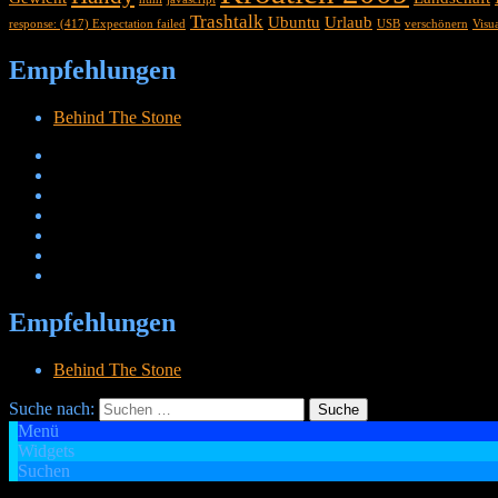
Trashtalk
Ubuntu
Urlaub
response: (417) Expectation failed
USB
verschönern
Visu
Empfehlungen
Behind The Stone
Empfehlungen
Behind The Stone
Suche nach:
Menü
Widgets
Cetheus Blog
Suchen