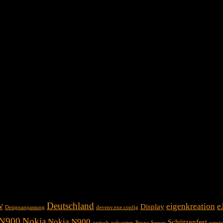
Deutschland
eigenkreation
e
W
Display
Designanpassung
devenv.exe.config
N900
Nokia
Nokia N900
Schützenfest
optisch aufwerten
Proxy Server
servi