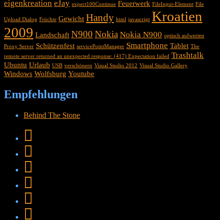
eigenkreation
eJay
Feuerwerk
expect100Continue
FileInput-Element
File
Kroatien
Handy
Gewicht
Upload Dialog
Früchte
html
javascript
2009
N900
Nokia
Nokia N900
Landschaft
optisch aufwerten
Smartphone
Schützenfest
Tablet
Proxy Server
servicePointManager
The
Trashtalk
remote server returned an unexpected response: (417) Expectation failed
Ubuntu
Urlaub
USB
verschönern
Visual Studio 2012
Visual Studio Gallery
Windows
Wolfsburg
Youtube
Empfehlungen
Behind The Stone