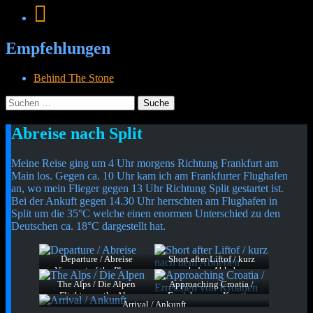
Empfehlungen
Behind The Stone
Suche
nach:
Menü
Widgets
Suchen
Kurzmitteilung
Abreise nach Split
Cetheus Blog
Meine Reise ging um 4 Uhr morgens Richtung Frankfurt am
Main los. Gegen ca. 10 Uhr kam ich am Frankfurter Flughafen
an, wo mein Flieger gegen 13 Uhr Richtung Split gestartet ist.
Bei der Ankuft gegen 14.30 Uhr herrschten am Flughafen in
Split um die 35°C welche einen enormen Unterschied zu den
Deutschen ca. 18°C dargestellt hat.
Departure / Abreise
Short after Liftof / kurz
View out of the Planes
nach dem Abheben
Window when it started for
About 10 Minutes after
The Alps / Die Alpen
Approaching Croatia /
the Takeoff.
Liftof
Flight over the Alps
Erreichen von Kroatien
Blick aus dem
Ca. 10 Minuten nach dem
Arrival / Ankunft
Flug über die Alpen
10 Minutes befor