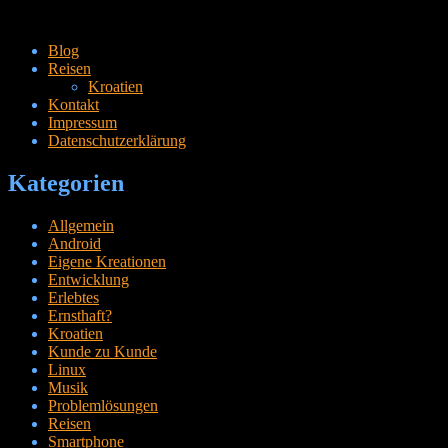
Zum
Blog
Inhalt
Reisen
springen
Kroatien
Kontakt
Impressum
Datenschutzerklärung
Kategorien
Allgemein
Android
Eigene Kreationen
Entwicklung
Erlebtes
Ernsthaft?
Kroatien
Kunde zu Kunde
Linux
Musik
Problemlösungen
Reisen
Smartphone