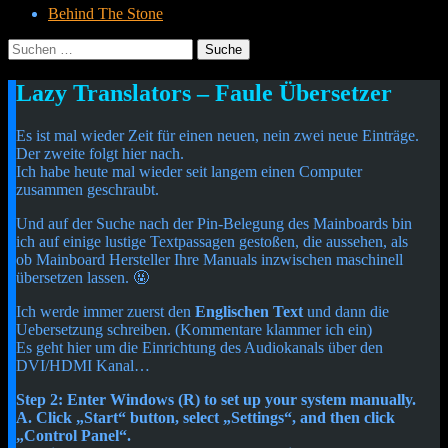
Behind The Stone
Suche
nach:
Menü
Widgets
Suchen
Lazy Translators – Faule Übersetzer
Cetheus Blog
Es ist mal wieder Zeit für einen neuen, nein zwei neue Einträge.
Der zweite folgt hier nach.
Ich habe heute mal wieder seit langem einen Computer
zusammen geschraubt.
Und auf der Suche nach der Pin-Belegung des Mainboards bin
ich auf einige lustige Textpassagen gestoßen, die aussehen, als
ob Mainboard Hersteller Ihre Manuals inzwischen maschinell
übersetzen lassen. 🤬
Ich werde immer zuerst den
Englischen Text
und dann die
Uebersetzung schreiben. (Kommentare klammer ich ein)
Es geht hier um die Einrichtung des Audiokanals über den
DVI/HDMI Kanal…
Step 2: Enter Windows (R) to set up your system manually.
A. Click „Start“ button, select „Settings“, and then click
„Control Panel“.