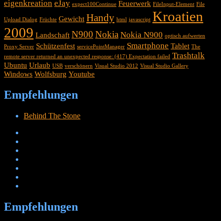
eigenkreation
eJay
Feuerwerk
expect100Continue
FileInput-Element
File
Kroatien
Handy
Gewicht
Upload Dialog
Früchte
html
javascript
2009
N900
Nokia
Nokia N900
Landschaft
optisch aufwerten
Smartphone
Schützenfest
Tablet
Proxy Server
servicePointManager
The
Trashtalk
remote server returned an unexpected response: (417) Expectation failed
Ubuntu
Urlaub
USB
verschönern
Visual Studio 2012
Visual Studio Gallery
Windows
Wolfsburg
Youtube
Empfehlungen
Behind The Stone
Empfehlungen