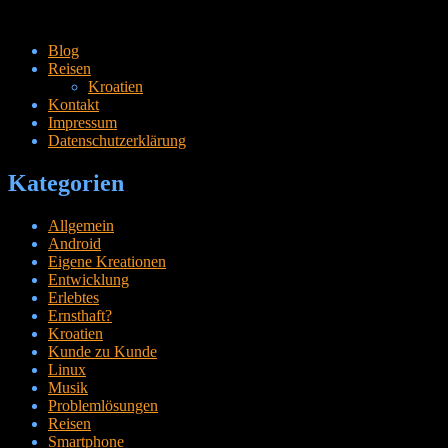
Zum
Blog
Inhalt
Reisen
springen
Kroatien
Kontakt
Impressum
Datenschutzerklärung
Kategorien
Allgemein
Android
Eigene Kreationen
Entwicklung
Erlebtes
Ernsthaft?
Kroatien
Kunde zu Kunde
Linux
Musik
Problemlösungen
Reisen
Smartphone