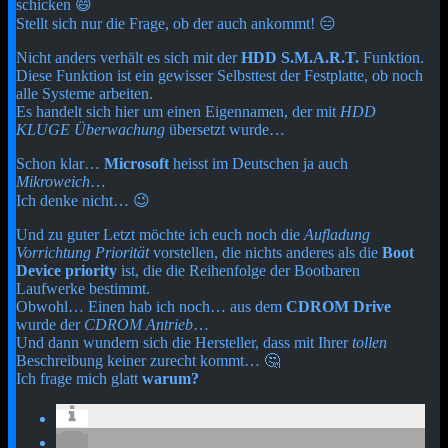
schicken 😄
Stellt sich nur die Frage, ob der auch ankommt! 😑
Nicht anders verhält es sich mit der
HDD S.M.A.R.T.
Funktion.
Diese Funktion ist ein gewisser Selbsttest der Festplatte, ob noch
alle Systeme arbeiten.
Es handelt sich hier um einen Eigennamen, der mit
HDD
KLUGE Überwachung
übersetzt wurde…
Schon klar…
Microsoft
heisst im Deutschen ja auch
Mikroweich
…
Ich denke nicht… 😉
Und zu guter Letzt möchte ich euch noch die
Aufladung
Vorrichtung Priorität
vorstellen, die nichts anderes als die
Boot
Device priority
ist, die die Reihenfolge der Bootbaren
Laufwerke bestimmt.
Obwohl… Einen hab ich noch… aus dem
CDROM Drive
wurde der
CDROM Antrieb
…
Und dann wundern sich die Hersteller, dass mit Ihrer
tollen
Beschreibung keiner zurecht kommt… 🤔
Ich frage mich glatt
warum?