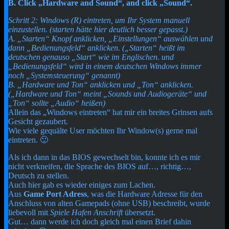
B. Click „Hardware and Sound“, and click „Sound“.
Schritt 2: Windows (R) eintreten, um Ihr System manuell
einzustellen. (starten hätte hier deutlich besser gepasst.)
A. „Starten“ Knopf anklicken, „Einstellungen“ auswählen und
dann „Bedienungsfeld“ anklicken. („Starten“ heißt im
deutschen genauso „Start“ wie im Englischen. und
„Bedienungsfeld“ wird in einem deutschen Windows immer
noch „Systemsteuerung“ genannt)
B. „Hardware und Ton“ anklicken und „Ton“ anklicken.
(„Hardware und Ton“ meint „Sounds und Audiogeräte“ und
„Ton“ sollte „Audio“ heißen)
Allein das „Windows eintreten“ hat mir ein breites Grinsen aufs
Gesicht gezaubert.
Wie viele gequälte User möchten Ihr Window(s) gerne mal
eintreten. 🙂
Als ich dann in das BIOS gewechselt bin, konnte ich es mir
nicht verkneifen, die Sprache des BIOS auf…, richtig…,
Deutsch zu stellen.
Auch hier gab es wieder einiges zum Lachen.
Aus
Game Port Adress
, was die Hardware Adresse für den
Anschluss von alten Gamepads (ohne USB) beschreibt, wurde
liebevoll mit
Spiele Hafen Anschrift
übersetzt.
Gut… dann werde ich doch gleich mal einen Brief dahin