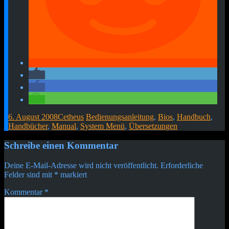
6. August 2008
Cetheus
Bedienungsanleitung
,
Bios
,
Handbuch
,
Handbücher
,
Manual
,
System Menü
,
Übersetzungen
Beitragsnavigation
←
→
Schreibe einen Kommentar
Deine E-Mail-Adresse wird nicht veröffentlicht.
Erforderliche
Felder sind mit
*
markiert
Kommentar
*