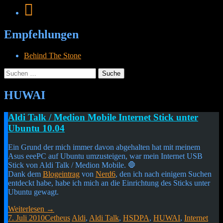
Empfehlungen
Behind The Stone
Suche
nach:
Menü
Widgets
Suchen
HUWAI
Cetheus Blog
Aldi Talk / Medion Mobile Internet Stick unter
Ubuntu 10.04
Ein Grund der mich immer davon abgehalten hat mit meinem
Asus eeePC auf Ubuntu umzusteigen, war mein Internet USB
Stick von Aldi Talk / Medion Mobile. 🛑
Dank dem
Blogeintrag
von
Nerd6
, den ich nach einigem Suchen
entdeckt habe, habe ich mich an die Einrichtung des Sticks unter
Ubuntu gewagt.
Weiterlesen
→
7. Juli 2010
Cetheus
Aldi
,
Aldi Talk
,
HSDPA
,
HUWAI
,
Internet