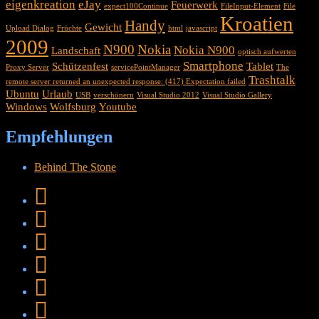
eigenkreation
eJay
Feuerwerk
expect100Continue
FileInput-Element
File
Kroatien
Handy
Gewicht
Upload Dialog
Früchte
html
javascript
2009
N900
Nokia
Nokia N900
Landschaft
optisch aufwerten
Smartphone
Schützenfest
Tablet
Proxy Server
servicePointManager
The
Trashtalk
remote server returned an unexpected response: (417) Expectation failed
Ubuntu
Urlaub
USB
verschönern
Visual Studio 2012
Visual Studio Gallery
Windows
Wolfsburg
Youtube
Empfehlungen
Behind The Stone