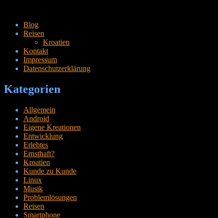
Zum
Blog
Inhalt
Reisen
springen
Kroatien
Kontakt
Impressum
Datenschutzerklärung
Kategorien
Allgemein
Android
Eigene Kreationen
Entwicklung
Erlebtes
Ernsthaft?
Kroatien
Kunde zu Kunde
Linux
Musik
Problemlösungen
Reisen
Smartphone