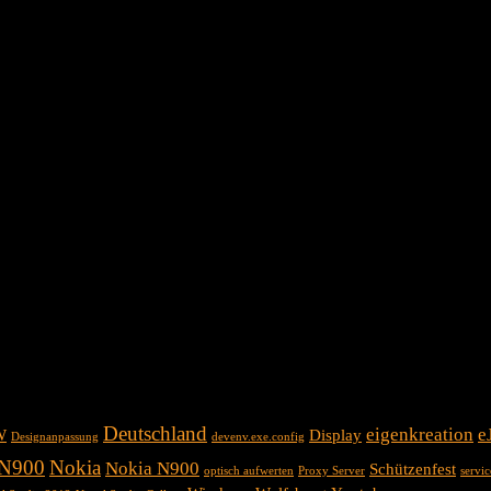
Deutschland
eigenkreation
e
W
Display
Designanpassung
devenv.exe.config
N900
Nokia
Nokia N900
Schützenfest
optisch aufwerten
Proxy Server
servi