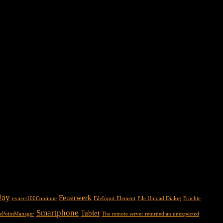
Jay
Feuerwerk
expect100Continue
FileInput-Element
File Upload Dialog
Früchte
Smartphone
Tablet
cePointManager
The remote server returned an unexpected