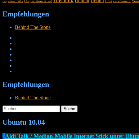
Trashtalk
Ubuntu
Urlaub
response: (417) Expectation failed
USB
verschönern
Visu
Empfehlungen
Behind The Stone
Empfehlungen
Behind The Stone
Suche
nach:
Menü
Widgets
Suchen
Ubuntu 10.04
Cetheus Blog
Aldi Talk / Medion Mobile Internet Stick unter Ubu