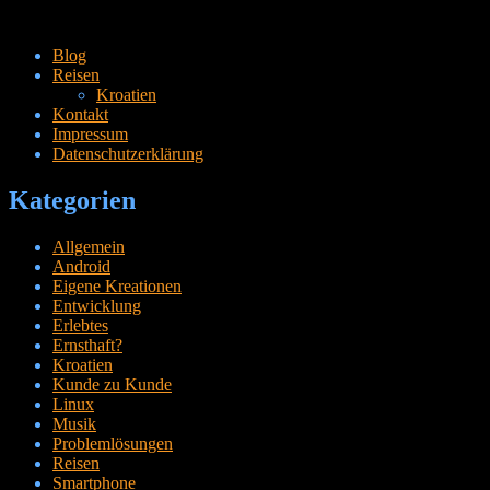
Zum
Blog
Inhalt
Reisen
springen
Kroatien
Kontakt
Impressum
Datenschutzerklärung
Kategorien
Allgemein
Android
Eigene Kreationen
Entwicklung
Erlebtes
Ernsthaft?
Kroatien
Kunde zu Kunde
Linux
Musik
Problemlösungen
Reisen
Smartphone